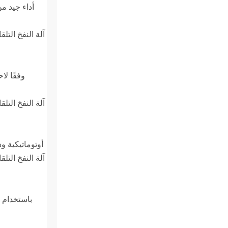
أداء جيد م
وفقًا ل
أوتوماتيكية وذ
باستخدام م