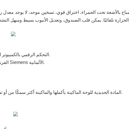
لحرارة تلقائيًا. يمكن قلب الصندوق، وتعديل الأنبوب بسيط وسهل التش
1.ZKP التحكم الرقمي بالكمبيوتر التناظري، درجة الحرارة الدقيقة، العرض الرقمي، سهل التعديل.
2. موصل التيار المتردد هو شركة Schneider الفرنسية، والعاكس هو شركة Siemens الألمانية.
المادة الحديدية للوحة الماكينة بأكملها والماكينة أكثر سمكًا من أو تساوي 10 مم، وتم تركيب إضاءة الماكينة، وهي ذات طابع إنساني للغاية.