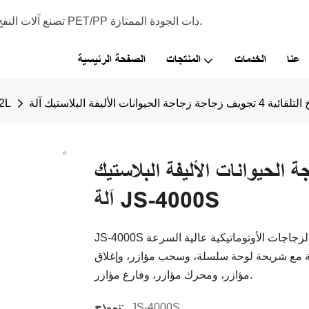
شركة Johsean Machinery - تصنع آلات النفخ التي يمكن استخدامها لإنتاج زجاجات PET/PP ذات الجودة الممتازة.
عنا
الخدمات
المنتجات
الصفحة الرئيسية
2L
زجاجة زجاجة الحيوانات الأليفة البلاستيك
آلة JS-4000S
JS-4000S هي واحدة من آلات نفخ الزجاجات الأوتوماتيكية عالية السرعة PET الأكثر شعبية في السوق في الوقت
أليفة مع شريحة لوحة سلسلة، وسحب مؤازر، وإغلاق
مؤازر، ومحرك مؤازر، وفارغ مؤازر.
JS-4000S
نموذج: