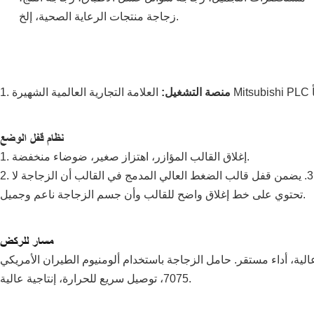
زجاجة منتجات الرعاية الصحية، إلخ.
منصة التشغيل:
1.
نظام قفل الوضع
1. إغلاق القالب المؤازر، اهتزاز صغير، ضوضاء منخفضة.
2. غلاف نحاسي من الجرافيت يقلل من احتكاك 4 قضبان توازن ويزيد من عمر الخدمة. 3. يضمن قفل قالب الضغط العالي المدمج في القالب أن الزجاجة لا
تحتوي على خط إغلاق واضح للقالب وأن جسم الزجاجة ناعم وجميل.
مسار للركض
، دقة عالية، أداء مستقر. حامل الزجاجة باستخدام ألومنيوم الطيران الأمريكي
7075، توصيل سريع للحرارة، إنتاجية عالية.