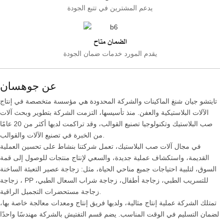
يدعم المشترين في تتبع الجودة
الضمان متاح
يقدم المورد خدمات ضمان الجودة
عن جوهسان
تايتشو جيان شنغ الماكينات والشركة المحدودة هي مؤسسة متخصصة في إنتاج
الآلات البلاستيكية والعفن. منذ تأسيسها، التزمت الشركة بتطوير وبحث آلات
صب البلاستيك وتكنولوجيا تصنيع القوالب، وقد تراكمت لديها أكثر من 20 عامًا
من الخبرة في تصنيع الآلات والقوالب.
في مجال آلات صب البلاستيك، تعمل شركتنا بنشاط على تحسين العملية
القديمة، واستكشاف عملية جديدة، والسعي لإنتاج منتجات للوصول إلى قمة
السوق، لتلبية احتياجات جميع مناحي الحياة، مثل: زجاجة عصير التعبئة الساخنة
، زجاجة PP للتسريب الطبي، زجاجة أطفال، زجاجة شراب السعال الطبي،
زجاجة مستحضرات التجميل الراقية.
تمتلك الشركة عملية إنتاج مثالية، ولديها فريق إنتاج ومعدات معالجة خاصة بها،
لضمان التسليم في الوقت المناسب. يضم قسم التفتيش بالشركة مهندسًا واحدًا