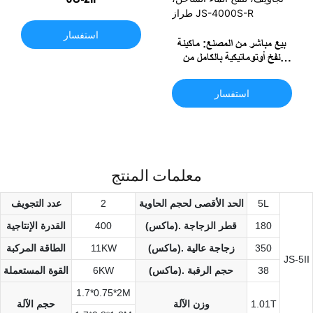
استفسار
بيع مباشر من المصنع: ماكينة
نفخ أوتوماتيكية بالكامل من
البولي إيثيلين تيريفثالات (PET)
سعة 2 لتر، بأربعة تجاويف، لنفخ
استفسار
الماء الساخن، طراز JS-
4000S-R
معلمات المنتج
5L
الحد الأقصى لحجم الحاوية
2
عدد التجويف
180
(ماكس). قطر الزجاجة
400
القدرة الإنتاجية
350
(ماكس). زجاجة عالية
11KW
الطاقة المركبة
JS-5II
38
(ماكس). حجم الرقبة
6KW
القوة المستعملة
1.7*0.75*2M
1.01T
وزن الآلة
حجم الآلة