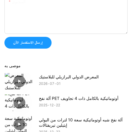
المحتوى
إرسال الاستفسار الآن
موصى به
المعرض الدولي البرازيلي للبلاستيك
2026
07
01
آلة نفخ PET أوتوماتيكية بالكامل ذات 4 تجاويف
2025
12
22
آلة نفخ شبه أوتوماتيكية سعة 10 لترات من البولي
إيثيلين تيريفثالات
2025
12
22