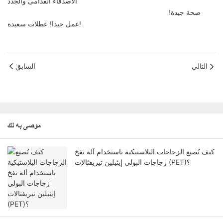
الأصدقاء القدامى والجدد
صحة جيدة!
عمل جيدا! عطلات سعيدة!
التالي
السابق
موصى به لك
كيف تُصنع الزجاجات البلاستيكية باستخدام آلة نفخ
زجاجات البولي إيثيلين تيريفثالات (PET)؟