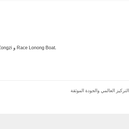
في مهرجان Lonong Boat ، سيجعل الجميع Zongzi ، ويأكلون Zongzi و Race Lonong Boat.
التركيز العالمي والجودة الموثقة