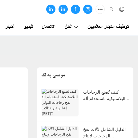
توظيف التجار العالميين
الحل
الاتصال
فيديو
أخبار
موصى به لك
كيف تُصنع الزجاجات
البلاستيكية باستخدام آلة
نفخ زجاجات البولي
إيثيلين تيريفثالات (PET)؟
الدليل الشامل لآلات نفخ
الزجاجات لإنتاج