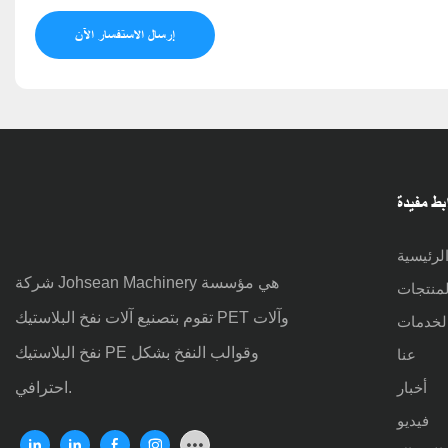
إرسال الاستفسار الآن
بط مفيدة
لرئيسية
شركة Johsean Machinery هي مؤسسة
لمنتجات
تقوم بتصنيع آلات نفخ البلاستيك PET وآلات
لخدمات
نفخ البلاستيك PE وقوالب النفخ بشكل
عنا
احترافي.
أخبار
فيديو