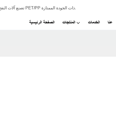
شركة Johsean Machinery - تصنع آلات النفخ التي يمكن استخدامها لإنتاج زجاجات PET/PP ذات الجودة الممتازة.
عنا
الخدمات
المنتجات
الصفحة الرئيسية