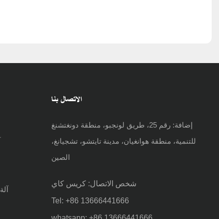
الاتصال بنا
إضافة:
رقم 25، طريق لونجبو، منطقة دونغتشنغ
للتنمية، منطقة هوانغيان، مدينة تايتشو، تشجيانغ،
آ
الصين
شخص الاتصال: كريس كاي
آلة
Tel: +86 13666441666
whatsapp: +86 13666441666