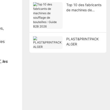
Top 10 des fabricants
de machines de
soufflage de bouteilles
: Guide B2B 2026
es,
PLAST&PRINTPACK
les
ALGER
, les