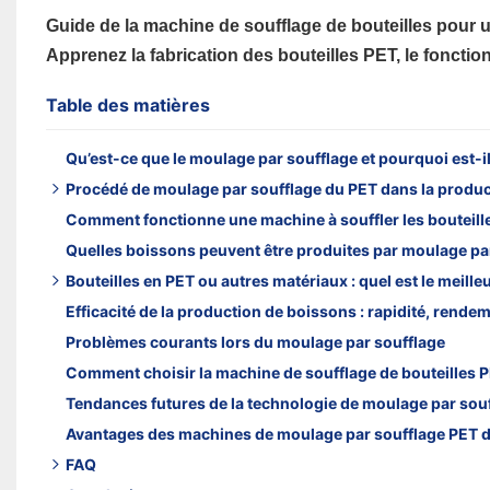
Guide de la machine de soufflage de bouteilles pour u
Apprenez la fabrication des bouteilles PET, le foncti
Table des matières
Qu’est-ce que le moulage par soufflage et pourquoi est-i
Procédé de moulage par soufflage du PET dans la produ
Comment fonctionne une machine à souffler les bouteill
1. Chargement de la préforme
Quelles boissons peuvent être produites par moulage par
2. Chauffage des préformes
Bouteilles en PET ou autres matériaux : quel est le meill
3. Processus d'étirement
Efficacité de la production de boissons : rapidité, rend
4. Étape de soufflage d'air
Bouteilles PET
Problèmes courants lors du moulage par soufflage
5. Processus de refroidissement
Bouteilles en verre
Comment choisir la machine de soufflage de bouteilles P
6. Sortie de bouteilles
Canettes en aluminium
Tendances futures de la technologie de moulage par sou
Avantages des machines de moulage par soufflage PET 
FAQ