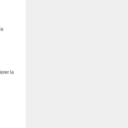
la
orer la