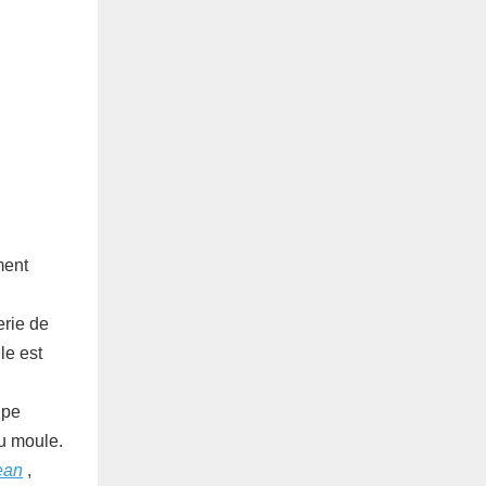
ment
erie de
le est
upe
u moule.
ean
,