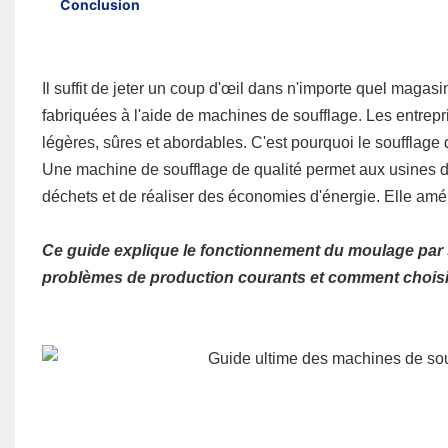
Conclusion
1. Quelles bouteilles une machine de moulage par souffla
2. La machine peut-elle réaliser des modèles de bouteill
3. Quelles sont les tailles de bouteilles que les machine
Il suffit de jeter un coup d'œil dans n'importe quel magas
fabriquées à l'aide de machines de soufflage. Les entrepr
légères, sûres et abordables. C'est pourquoi le soufflage 
Une machine de soufflage de qualité permet aux usines de
déchets et de réaliser des économies d'énergie. Elle améli
Ce guide explique le fonctionnement du moulage par so
problèmes de production courants et comment choisi