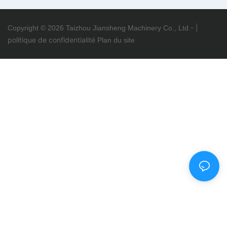
remplissage à l'eau
remplissage à chaud JS-
chaude JS-4000S-R
2000S-R
-
|
Copyright © 2026 Taizhou Jiansheng Machinery Co., Ltd.
politique de confidentialité
Plan du site