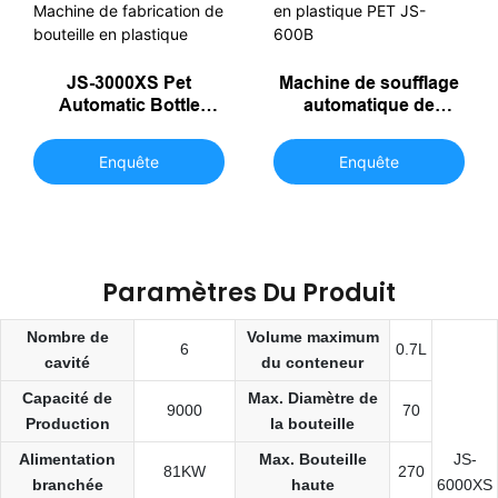
JS-3000XS Pet
Machine de soufflage
Automatic Bottle
automatique de
Machine Machine de
bouteilles en plastique
fabrication de
PET JS-600B
Enquête
Enquête
bouteille en plastique
Paramètres Du Produit
Nombre de
Volume maximum
6
0.7L
cavité
du conteneur
Capacité de
Max. Diamètre de
9000
70
Production
la bouteille
Alimentation
Max. Bouteille
JS-
81KW
270
branchée
haute
6000XS