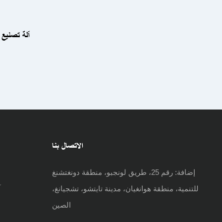
آلة تصنيع ا
الاتصال بنا
إضافة:
رقم 25، طريق لونجبو، منطقة دونغتشنغ
للتنمية، منطقة هوانغيان، مدينة تايتشو، تشجيانغ،
آ
الصين