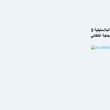
قوالب نفخ متعددة التجاويف
آلة صنع زجاجة الحيوانات الأليفة البلاستيكية 3
ة التلقائي JS-
3000S