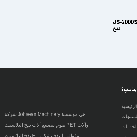
ئة أوتوماتيكية آلة
نفخ
بط مفيدة
لرئيسية
شركة Johsean Machinery هي مؤسسة
لمنتجات
تقوم بتصنيع آلات نفخ البلاستيك PET وآلات
لخدمات
نفخ البلاستيك PE وقوالب النفخ بشكل
عنا