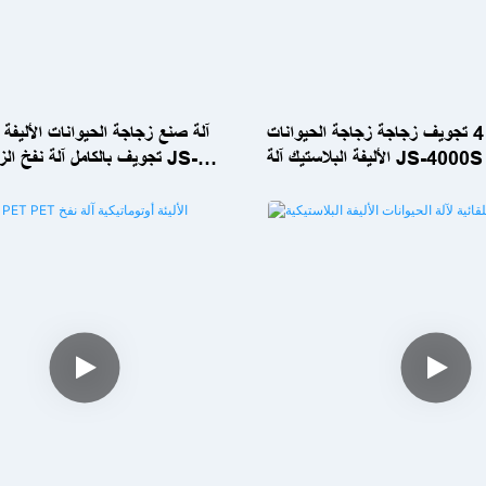
آلة النفخ التلقائية 4 تجويف زجاجة زجاجة الحيوانات
الأليفة البلاستيك آلة JS-4000S
تجويف بالكامل آلة نفخ الزجاج