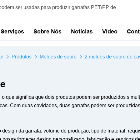
podem ser usadas para produzir garrafas PET/PP de
Serviços
Sobre Nós
Notícias
Vídeo
Cont
an
Produtos
Moldes de sopro
2 moldes de sopro de ca
de
 que significa que dois produtos podem ser produzidos simulta
nticas. Com duas cavidades, duas garrafas podem ser produzida
design da garrafa, volume de produção, tipo de material, requ
 possa fornecer design personalizado, fabricação e serviços de