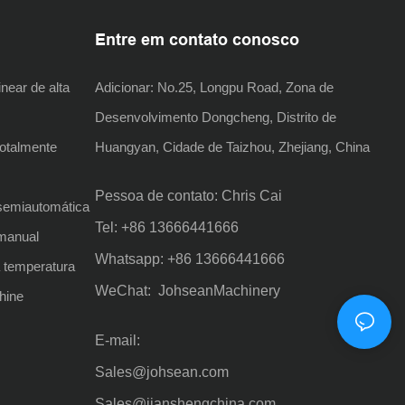
Entre em contato conosco
near de alta
Adicionar:
No.25, Longpu Road, Zona de
Desenvolvimento Dongcheng, Distrito de
otalmente
Huangyan, Cidade de Taizhou, Zhejiang, China
Pessoa de contato: Chris Cai
semiautomática
Tel: +86 13666441666
manual
Whatsapp: +86 13666441666
a temperatura
WeChat: JohseanMachinery
hine
E-mail:
Sales@johsean.com
Sales@jianshengchina.com