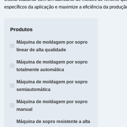
específicos da aplicação e maximize a eficiência da produç
Produtos
Máquina de moldagem por sopro
+
linear de alta qualidade
Máquina de moldagem por sopro
Máquina de Moldagem de Garrafas
+
totalmente automática
de 700ml
Máquina de moldagem por sopro
Máquina de Moldagem de Garrafas
700ml
+
semiautomática
Plásticas de 1L
2L
Máquina de moldagem por sopro
Máquina de Moldagem de Garrafas
Máquina sopradora para animais
+
5L
manual
Plásticas de 2L
de estimação de 2 cavidades
10-20L
Máquina de sopro resistente a alta
Máquina de Moldagem de Garrafas
Máquina sopradora para animais
Máquina sopradora de potes para