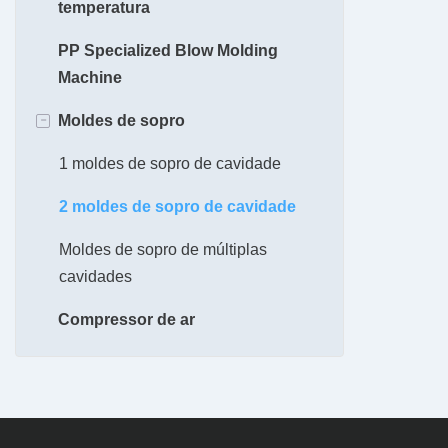
temperatura
Plásticas de 5L
de estimação de cavidade única
animais de estimação
PP Specialized Blow Molding
Máquina de Moldagem de Garrafas
Machine
Plásticas de 10L
-
Moldes de sopro
Máquina de Moldagem de Garrafas
Plásticas de 20L
1 moldes de sopro de cavidade
2 moldes de sopro de cavidade
Moldes de sopro de múltiplas
cavidades
Compressor de ar