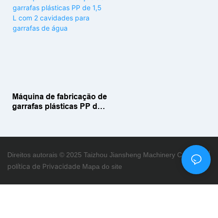
cavidades e 2 litros em
cavidade e 2 litros (JS-
PP, modelo JS-2000S-PP
600S-PP).
Máquina de fabricação de
garrafas plásticas PP de
1,5 L com 2 cavidades
para garrafas de água
-
|
Direitos autorais © 2025 Taizhou Jiansheng Machinery Co., Ltd.
política de Privacidade
Mapa do site