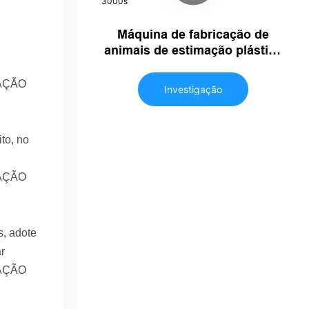
Máquina de fabricação de
animais de estimação plástica
3 Cavidade Máquina de sopro
de garrafas totalmente
Investigação
automática JS-3000s
to, no
s, adote
r