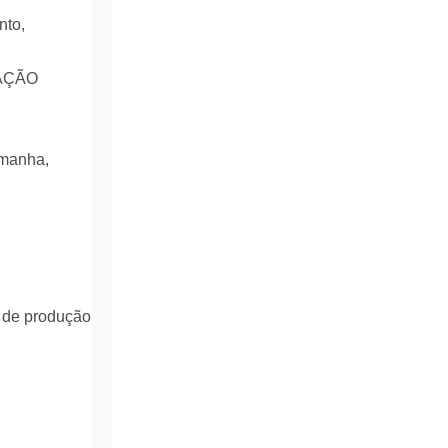
nto,
emanha,
o de produção