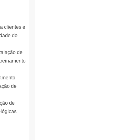
a clientes e
idade do
talação de
treinamento
namento
cação de
nção de
ológicas