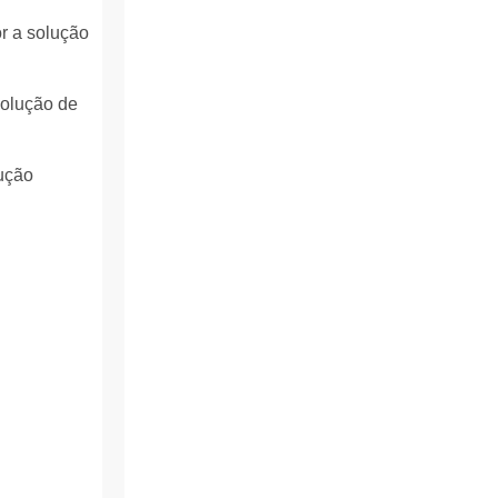
or a solução
solução de
dução