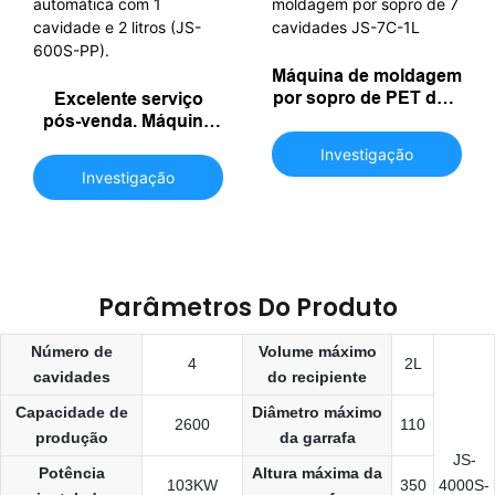
Máquina de moldagem
por sopro de PET de 1
Excelente serviço
litro, máquina de
pós-venda. Máquina
moldagem por sopro
de sopro de PP
Investigação
de 7 cavidades JS-7C-
totalmente automática
Investigação
1L
com 1 cavidade e 2
litros (JS-600S-PP).
Parâmetros Do Produto
Número de
Volume máximo
4
2L
cavidades
do recipiente
Capacidade de
Diâmetro máximo
2600
110
produção
da garrafa
JS-
Potência
Altura máxima da
103KW
350
4000S-