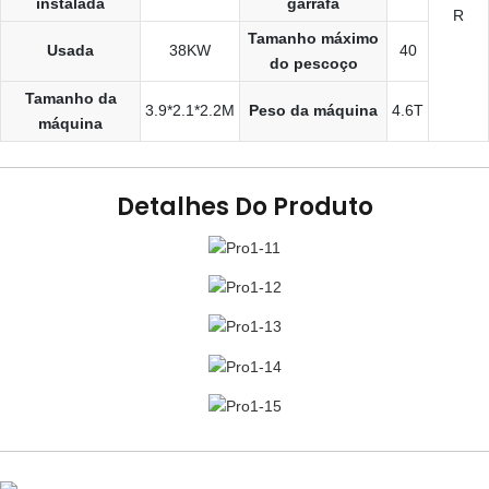
instalada
garrafa
R
Tamanho máximo
Usada
38KW
40
do pescoço
Tamanho da
3.9*2.1*2.2M
Peso da máquina
4.6T
máquina
Detalhes Do Produto