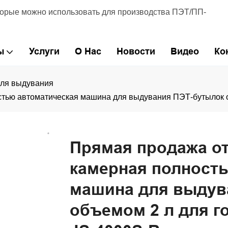
торые можно использовать для производства ПЭТ/ПП-
ы
Услуги
О Нас
Новости
Видео
Ко
ля выдувания
стью автоматическая машина для выдувания ПЭТ-бутылок о
Прямая продажа от
камерная полност
машина для выдув
объемом 2 л для г