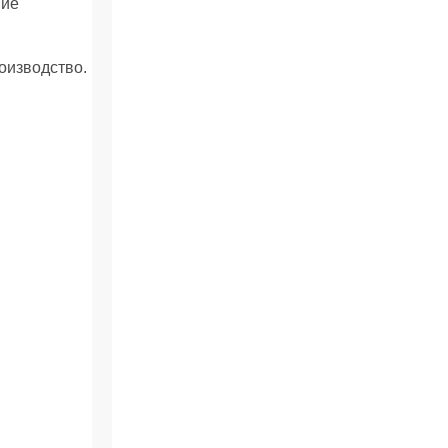
ние
оизводство.