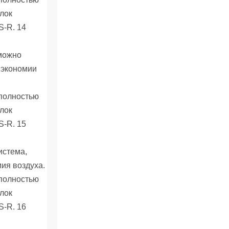
 можно
 экономии
истема,
ия воздуха.