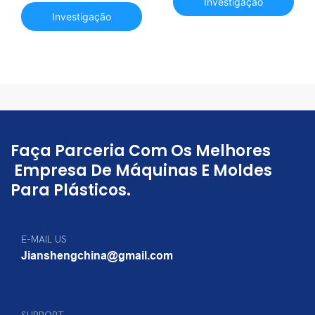
Investigação
automática JS-2000b
GW Máquina de
Investigação
fabricação de garrafas
de animais de
estimação plástico
Faça Parceria Com Os Melhores
Empresa De Máquinas E Moldes
Para Plásticos.
E-MAIL US
Jianshengchina@gmail.com