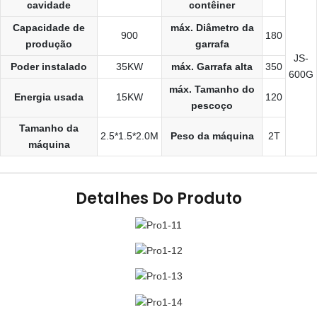
cavidade
contêiner
Capacidade de
máx. Diâmetro da
900
180
produção
garrafa
JS-
Poder instalado
35KW
máx. Garrafa alta
350
600G
máx. Tamanho do
Energia usada
15KW
120
pescoço
Tamanho da
2.5*1.5*2.0M
Peso da máquina
2T
máquina
Detalhes Do Produto