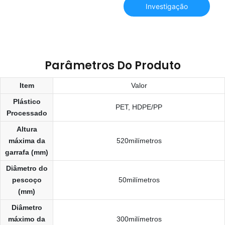
cavidades para tubos
Investigação
PET de 2 litros com
água quente (JS-
4000S-R)
Parâmetros Do Produto
Item
Valor
Plástico
PET, HDPE/PP
Processado
Altura
máxima da
520milímetros
garrafa (mm)
Diâmetro do
pescoço
50milímetros
(mm)
Diâmetro
máximo da
300milímetros