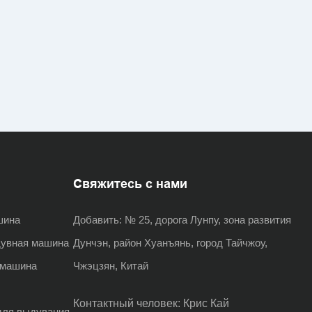
Свяжитесь с нами
шина
Добавить:
№ 25, дорога Лунпу, зона развития
дувная машина
Дунчэн, район Хуанъянь, город Тайчжоу,
 машина
Чжэцзян, Китай
Контактный человек: Крис Кай
для выдувания