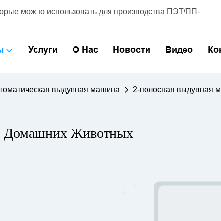
торые можно использовать для производства ПЭТ/ПП-
ы
Услуги
О Нас
Новости
Видео
Ко
томатическая выдувная машина
2-полосная выдувная 
я Домашних Животных