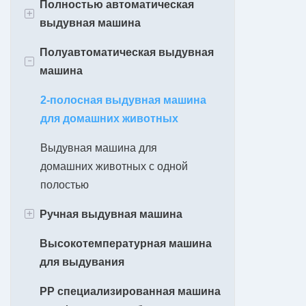
Полностью автоматическая
Машина для формования
+
выдувная машина
бутылок объемом 700 мл
Полуавтоматическая выдувная
Машина для формования
700Мл
-
машина
пластиковых бутылок объемом 1
2L
л
2-полосная выдувная машина
5L
Машина для формования
для домашних животных
пластиковых бутылок объемом 2
10-20L
Выдувная машина для
л
домашних животных с одной
Машина для формования
полостью
пластиковых бутылок объемом 5
+
Ручная выдувная машина
л
Высокотемпературная машина
Машина для выдувания банок
Машина для формования
для выдувания
для домашних животных
пластиковых бутылок объемом
10 л
PP специализированная машина