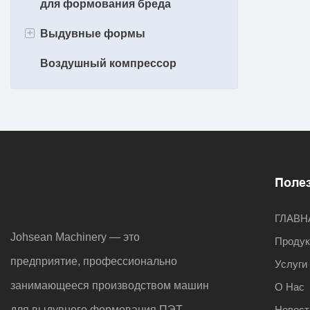
для формования бреда
Машина для формования
пластиковых бутылок объемом
+
Выдувные формы
20 л
Воздушный компрессор
1 Формы для выдувания
полостей
2 формы для выдувания
полостей
Многополосные выдувные
формы
Поле
ГЛАВН
Johsean Machinery — это
Проду
предприятие, профессионально
Услуги
занимающееся производством машин
О Нас
для выдувного формования ПЭТ-
Новост