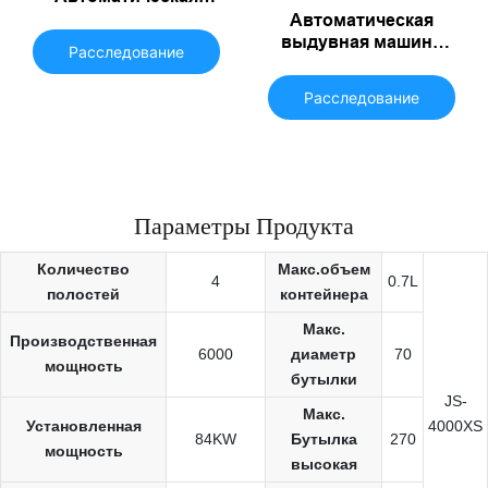
бутылка для
Автоматическая
питомцев
выдувная машина
Расследование
для производства
пластиковых ПЭТ-
Расследование
бутылок JS-600B
Параметры Продукта
Количество
Макс.объем
4
0.7L
полостей
контейнера
Макс.
Производственная
6000
диаметр
70
мощность
бутылки
JS-
Макс.
Установленная
4000XS
84KW
Бутылка
270
мощность
высокая