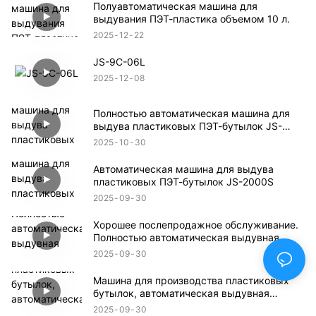
Полуавтоматическая машина для
выдувания ПЭТ-пластика объемом 10 л.
2025
12
22
JS-9C-06L
2025
12
08
Полностью автоматическая машина для
выдува пластиковых ПЭТ-бутылок JS-
2000S-GW
2025
10
30
Автоматическая машина для выдува
пластиковых ПЭТ-бутылок JS-2000S
2025
09
30
Хорошее послепродажное обслуживание.
Полностью автоматическая выдувная
машина для полипропилена с 1 полостью
2025
09
30
объемом 2 л.
Машина для производства пластиковых
бутылок, автоматическая выдувная
машина JS-2C-5L
2025
09
30