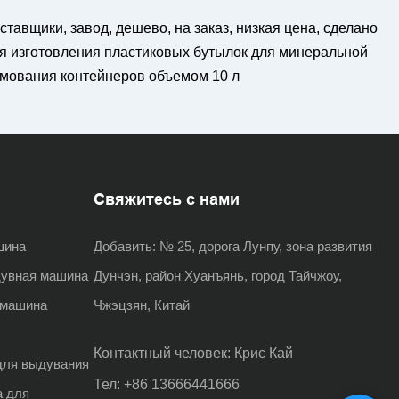
авщики, завод, дешево, на заказ, низкая цена, сделано
я изготовления пластиковых бутылок для минеральной
рмования контейнеров объемом 10 л
Свяжитесь с нами
шина
Добавить:
№ 25, дорога Лунпу, зона развития
дувная машина
Дунчэн, район Хуанъянь, город Тайчжоу,
 машина
Чжэцзян, Китай
Контактный человек: Крис Кай
для выдувания
Тел: +86 13666441666
а для