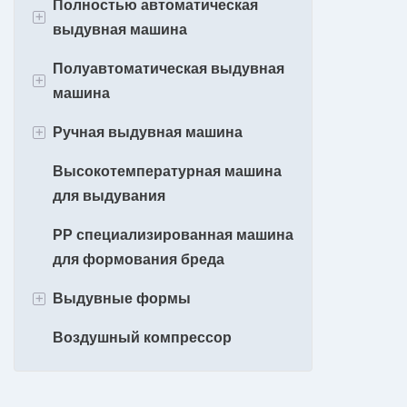
Полностью автоматическая
+
выдувная машина
Полуавтоматическая выдувная
700Мл
+
машина
2L
+
Ручная выдувная машина
2-полосная выдувная машина
5L
для домашних животных
Высокотемпературная машина
Машина для выдувания банок
10-20L
для выдувания
Выдувная машина для
для домашних животных
домашних животных с одной
PP специализированная машина
полостью
для формования бреда
+
Выдувные формы
Воздушный компрессор
1 Формы для выдувания
полостей
2 формы для выдувания