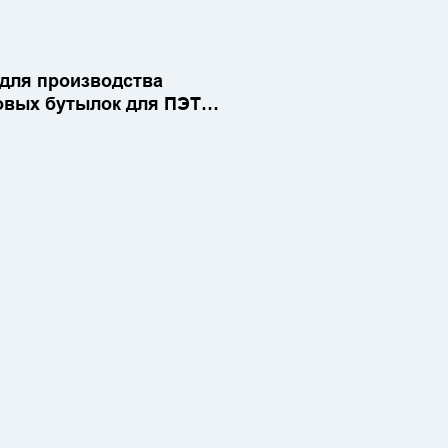
для производства
овых бутылок для ПЭТ
0L Полностью
ическая
коростная машина для
бутылок