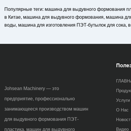
полостей
Популярные теги: машина для выдувного формования плас
в Китае, машина для выдувного формования, машина дл
Многополосные выдувные
воды, машина для изготовления ПЭТ-бутылок для сока,
формы
Поле
ГЛАВН
Johsean Machinery — это
Проду
предприятие, профессионально
Услуги
занимающееся производством машин
О Нас
для выдувного формования ПЭТ-
Новост
Видео
пластика, машин для выдувного