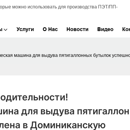
торые можно использовать для производства ПЭТ/ПП-
ы
Услуги
О Нас
Новости
Видео
Ко
еская машина для выдува пятигаллонных бутылок успешно 
одительности! 
ина для выдува пятигаллон
ена ​​в Доминиканскую 