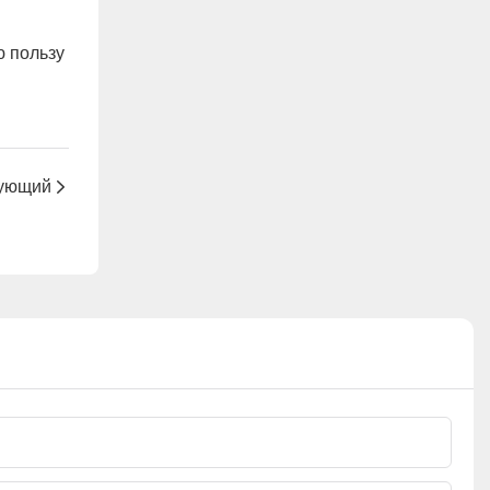
ю пользу
ующий