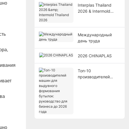
Interplas Thailand
2026 & Intermold
Thailand 2026
сть
Международный
день труда
ора,
2026 CHINAPLAS
щивания
Топ-10
производителей
ивает
машин для
выдувного
формования
ува
бутылок:
руководство для
бизнеса до 2026
года