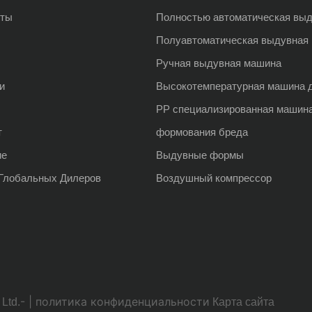
кты
Полностью автоматическая вы
Полуавтоматическая выдувная
Ручная выдувная машина
и
Высокотемпературная машина 
PP специализированная машин
т
формования бреда
ие
Выдувные формы
Глобальных Дилеров
Воздушный компрессор
-
|
политика конфиденциальности
Ltd.
Карта сайта