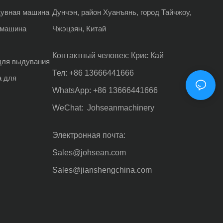
дувная машина
Дунчэн, район Хуанъянь, город Тайчжоу,
 машина
Чжэцзян, Китай
Контактный человек: Крис Кай
для выдувания
Тел: +86 13666441666
а для
WhatsApp: +86 13666441666
WeChat: Johseanmachinery
Электронная почта:
Sales@johsean.com
Sales@jianshengchina.com