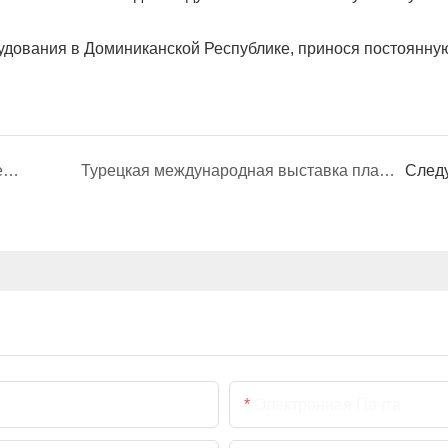
удования в Доминиканской Республике, принося постоянну
Польские клиенты посетили наше предприятие и высоко оценили нашу машину для выдува бутылок объемом 2 л «четыре в одном».
Турецкая международная выставка пластмасс 2025 года триумфально завершилась, ознаменовав еще один знаменательный момент для рынков выдувного формования и формования полых изделий.
След
Электронная Почта