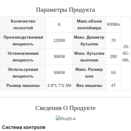
стретч-печати.
Параметры Продукта
Количество
Макс.объем
6
600Мл
полостей
контейнера
Производственная
Макс. Диаметр
12000
70
мощность
бутылки
JS-
Установленная
Макс. бутылка
6C-
90KW
280
мощность
высокая
06L
Используемая
Макс. Размер
50KW
55
мощность
шеи
Размер машины
3.8*1.7*2.3M
Вес машины
4T
Сведения О Продукте
Система контроля