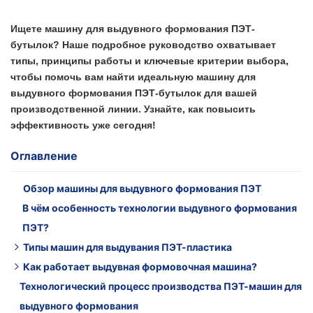
Ищете машину для выдувного формования ПЭТ-
бутылок? Наше подробное руководство охватывает
типы, принципы работы и ключевые критерии выбора,
чтобы помочь вам найти идеальную машину для
выдувного формования ПЭТ-бутылок для вашей
производственной линии. Узнайте, как повысить
эффективность уже сегодня!
Оглавление
Обзор машины для выдувного формования ПЭТ
В чём особенность технологии выдувного формования
ПЭТ?
Типы машин для выдувания ПЭТ-пластика
Как работает выдувная формовочная машина?
1. Линейная машина для выдувного формования ПЭТ
Технологический процесс производства ПЭТ-машин для
2. Полностью автоматическая машина для выдувного
Этап 1: Плавление и экструзия/литье пластмассы
выдувного формования
формования ПЭТ-пластика.
Шаг 2: Формирование заготовки или заготовки.