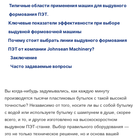
Типичные области применения машин для выдувного
3. Полуавтоматическая машина для выдувного
Шаг 3: Зажим пресс-формы и накачивание воздухом.
формования ПЭТ.
формования ПЭТ-пластика
Шаг 4: Охлаждение и выброс
Ключевые показатели эффективности при выборе
выдувной формовочной машины
Почему стоит выбрать линии выдувного формования
ПЭТ от компании Johnsean Machinery?
Заключение
Часто задаваемые вопросы
Вы когда-нибудь задумывались, как каждую минуту
производятся тысячи пластиковых бутылок с такой высокой
точностью? Независимо от того, носите ли вы с собой бутылку
с водой или используете бутылку с шампунем в душе, скорее
всего, и то, и другое изготовлено на высокоскоростном
выдувном ПЭТ-станке. Выбор правильного оборудования —
это не только техническое решение, но и основа вашей